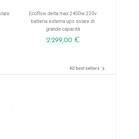
ecoflow delta max 2400w 220v
batteria esterna ups solare di
grande capacità
Prezzo
2.299,00 €

All best sellers