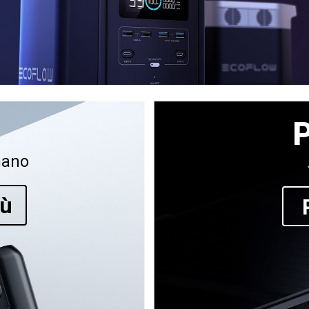
i
P
mano
iù