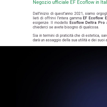
Negozio ufficiale EF Ecoflow in Ital
Dall'inizio di quest'anno 2021, siamo orgo
lieti di offrirvi l'intera gamma
EF Ecoflow
:
E
esigenze. Il modello
Ecoflow Deltra Pro
a
chiederci se avete bisogno di qualcosa.
Sia in termini di praticità che di estetica, 
darà un assaggio della sua utilità e dei suoi a