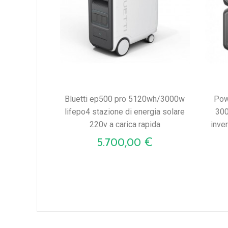
bluetti ep500 pro 5120wh/3000w
poweroak bluetti ac300 + b300
lifepo4 stazione di energia solare
300
220v a carica rapida
inver
Prezzo
5.700,00 €