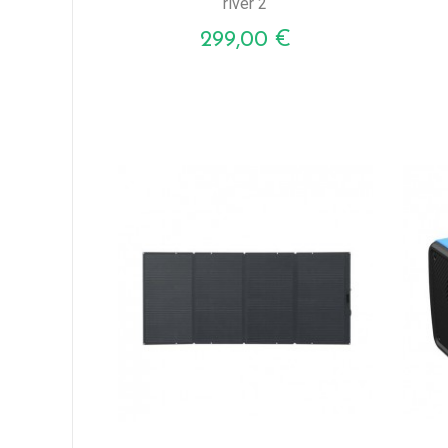
river 2
Prezzo
299,00 €