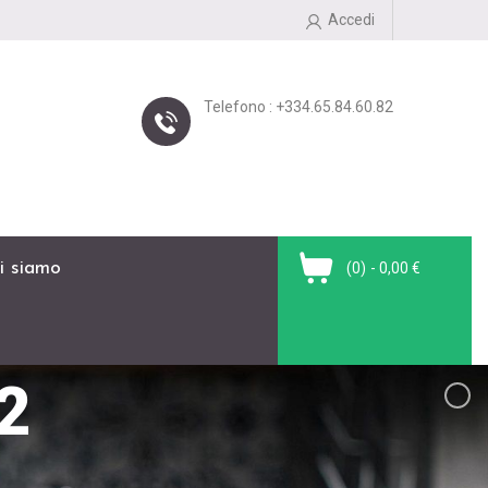
Accedi
Telefono : +334.65.84.60.82
i siamo
(0)
- 0,00 €
2