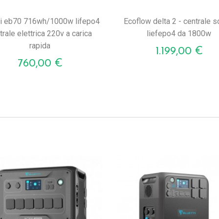
ecoflow delta 2 - centrale solare
trale elettrica 220v a carica
liefepo4 da 1800w
rapida
Prezzo
1.199,00 €
Prezzo
760,00 €