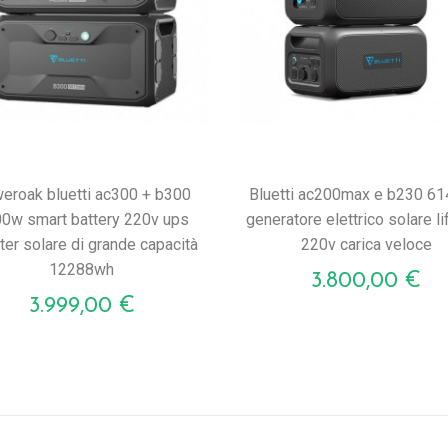
bluetti ac200max e b230 6144wh
0w smart battery 220v ups
generatore elettrico solare l
ter solare di grande capacità
220v carica veloce
12288wh
Prezzo
3.800,00 €
Prezzo
3.999,00 €