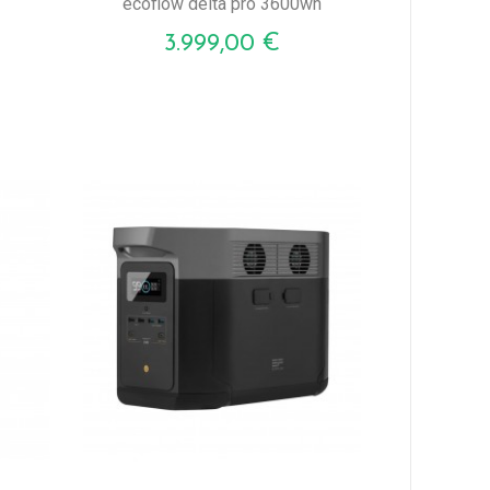
ecoflow delta pro 3600wh
Prezzo
3.999,00 €