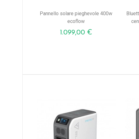
pannello solare pieghevole 400w
bluetti eb70 716wh/1000w lifepo4
ecoflow
cen
Prezzo
1.099,00 €