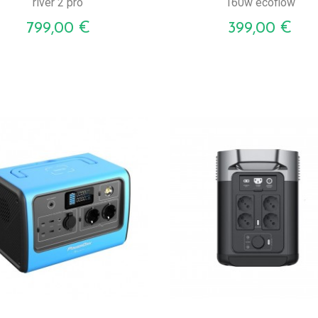
river 2 pro
160w ecoflow
Prezzo
Prezzo
799,00 €
399,00 €