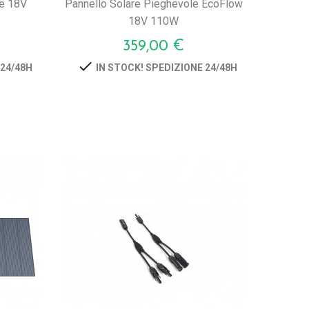
le 18V
Pannello Solare Pieghevole EcoFlow
18V 110W
Prezzo
359,00 €

 24/48H
IN STOCK! SPEDIZIONE 24/48H