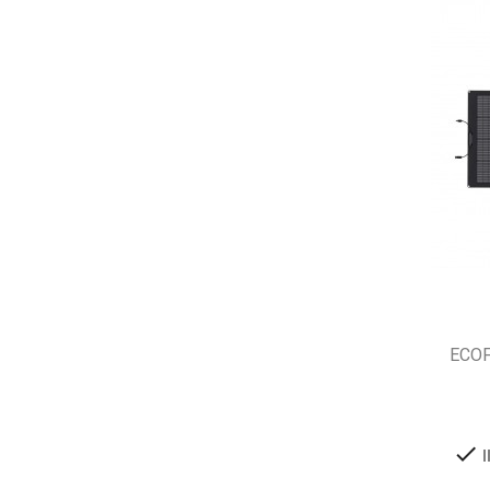
ECOF

I