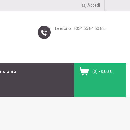
Accedi
Telefono : +334.65.84.60.82
i siamo
(0)
- 0,00 €