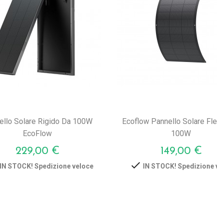
ello Solare Rigido Da 100W
Ecoflow Pannello Solare Fle
EcoFlow
100W
Prezzo
Prezzo
229,00 €
149,00 €

IN STOCK! Spedizione veloce
IN STOCK! Spedizione 