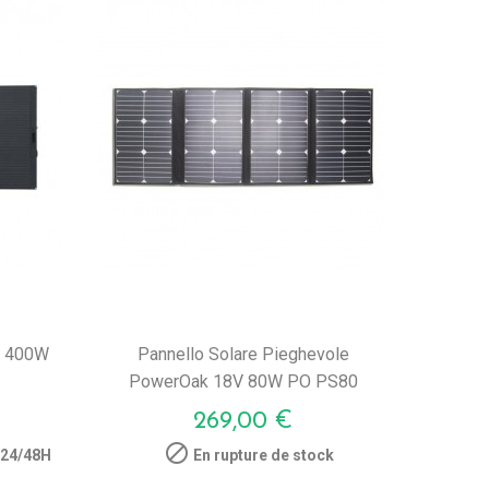
e 400W
Pannello Solare Pieghevole
PowerOak 18V 80W PO PS80
Prezzo
269,00 €

 24/48H
En rupture de stock