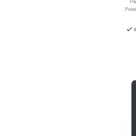
Pa
Powe

I