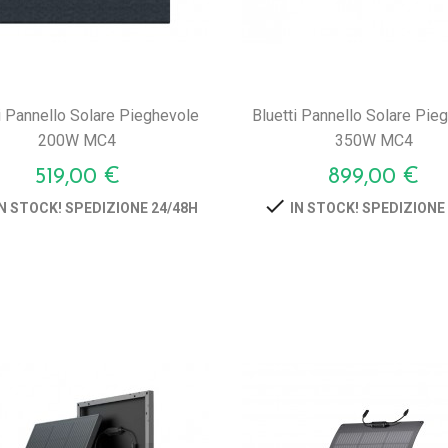
i Pannello Solare Pieghevole
Bluetti Pannello Solare Pie
200W MC4
350W MC4
Prezzo
Prezzo
519,00 €
899,00 €

N STOCK! SPEDIZIONE 24/48H
IN STOCK! SPEDIZIONE