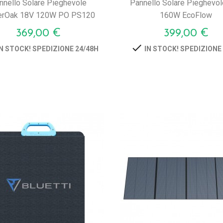
nnello Solare Pieghevole
Pannello Solare Pieghevo
rOak 18V 120W PO PS120
160W EcoFlow
Prezzo
Prezzo
369,00 €
399,00 €

N STOCK! SPEDIZIONE 24/48H
IN STOCK! SPEDIZIONE