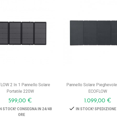
LOW 2 In 1 Pannello Solare
Pannello Solare Pieghevol
Portatile 220W
ECOFLOW
Prezzo
Prezzo
599,00 €
1.099,00 €

N STOCK! CONSEGNA IN 24/48
IN STOCK! SPEDIZIONE
ORE