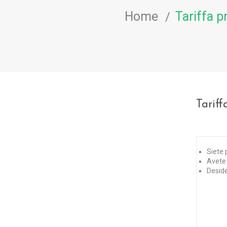
Home
Tariffa p
Tariff
Siete 
Avete 
Deside