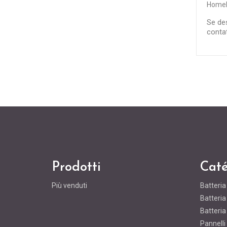
Home
Se des
conta
Prodotti
Caté
Più venduti
Batteri
Batteri
Batteri
Pannelli