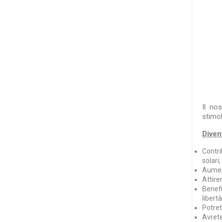
Il no
stimol
Divent
Contri
solari;
Aument
Attire
Benefi
libertà
Potret
Avrete