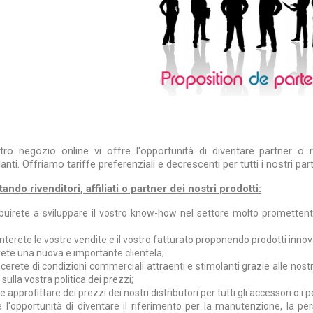
stro negozio online vi offre l'opportunità di diventare partner o 
anti. Offriamo tariffe preferenziali e decrescenti per tutti i nostri pa
ando rivenditori, affiliati o partner dei nostri prodotti:
buirete a sviluppare il vostro know-how nel settore molto promettente 
erete le vostre vendite e il vostro fatturato proponendo prodotti innova
rete una nuova e importante clientela;
cerete di condizioni commerciali attraenti e stimolanti grazie alle nost
 sulla vostra politica dei prezzi;
e approfittare dei prezzi dei nostri distributori per tutti gli accessori o i 
 l'opportunità di diventare il riferimento per la manutenzione, la per