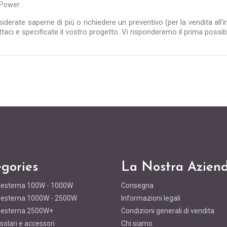
Power.
iderate saperne di più o richiedere un preventivo (per la vendita all'
ttaci
e specificate il vostro progetto. Vi risponderemo il prima possibi
gories
La Nostra Azien
a esterna 100W - 1000W
Consegna
a esterna 1000W - 2500W
Informazioni legali
a esterna 2500W+
Condizioni generali di vendita
 solari e accessori
Chi siamo