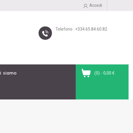
Accedi
Telefono : +334.65.84.60.82
i siamo
(0)
- 0,00 €